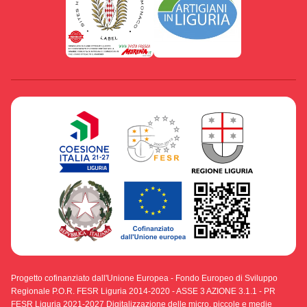
Progetto cofinanziato dall'Unione Europea - Fondo Europeo di Sviluppo
Regionale P.O.R. FESR Liguria 2014-2020 - ASSE 3 AZIONE 3.1.1 - PR
FESR Liguria 2021-2027 Digitalizzazione delle micro, piccole e medie