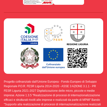
Progetto cofinanziato dall'Unione Europea - Fondo Europeo di Sviluppo
Regionale P.O.R. FESR Liguria 2014-2020 - ASSE 3 AZIONE 3.1.1 - PR
FESR Liguria 2021-2027 Digitalizzazione delle micro, piccole e medie
imprese. Azione 1.3.5 "Realizzazione di processi di internazionalizzazione
efficaci e strutturati rivolti alle imprese e realizzati da parte di MPMI" Bando
"Supporto alla realizzazione di processi di internazionalizzazione realizzati