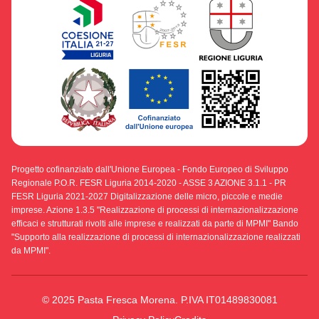
Progetto cofinanziato dall'Unione Europea - Fondo Europeo di Sviluppo
Regionale P.O.R. FESR Liguria 2014-2020 - ASSE 3 AZIONE 3.1.1 - PR
FESR Liguria 2021-2027 Digitalizzazione delle micro, piccole e medie
imprese. Azione 1.3.5 "Realizzazione di processi di internazionalizzazione
efficaci e strutturati rivolti alle imprese e realizzati da parte di MPMI" Bando
"Supporto alla realizzazione di processi di internazionalizzazione realizzati
da MPMI".
© 2025 Pasta Fresca Morena. P.IVA IT01489830081