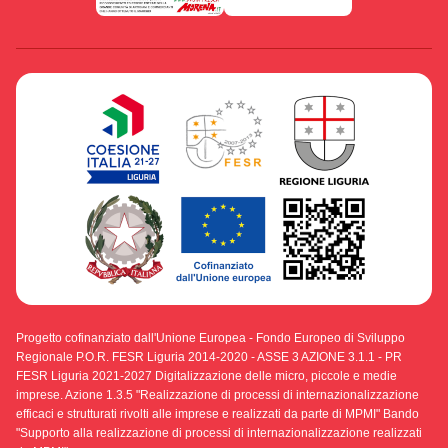
Progetto cofinanziato dall'Unione Europea - Fondo Europeo di Sviluppo
Regionale P.O.R. FESR Liguria 2014-2020 - ASSE 3 AZIONE 3.1.1 - PR
FESR Liguria 2021-2027 Digitalizzazione delle micro, piccole e medie
imprese. Azione 1.3.5 "Realizzazione di processi di internazionalizzazione
efficaci e strutturati rivolti alle imprese e realizzati da parte di MPMI" Bando
"Supporto alla realizzazione di processi di internazionalizzazione realizzati