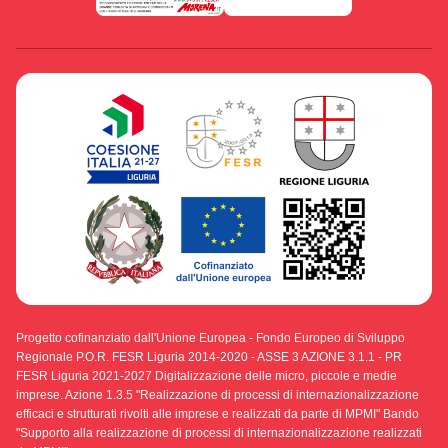
Progetto cofinanziato dall'Unione Europea - Fondo Europeo di Sviluppo
Regionale P.O.R. FESR Liguria 2014-2020 - ASSE 3 AZIONE 3.1.1 - PR
FESR Liguria 2021-2027 Digitalizzazione delle micro, piccole e medie
imprese. Azione 1.3.5 "Realizzazione di processi di internazionalizzazione
efficaci e strutturati rivolti alle imprese e realizzati da parte di MPMI" Bando
"Supporto alla realizzazione di processi di internazionalizzazione realizzati