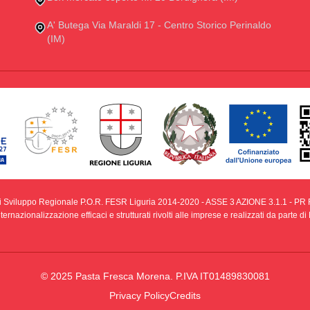
A' Butega Via Maraldi 17 - Centro Storico Perinaldo
(IM)
i Sviluppo Regionale P.O.R. FESR Liguria 2014-2020 - ASSE 3 AZIONE 3.1.1 - PR F
ernazionalizzazione efficaci e strutturati rivolti alle imprese e realizzati da parte 
© 2025 Pasta Fresca Morena. P.IVA IT01489830081
Privacy Policy
Credits