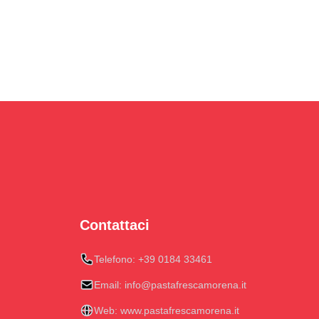
Contattaci
Telefono:
+39 0184 33461
Email:
info@pastafrescamorena.it
Web:
www.pastafrescamorena.it