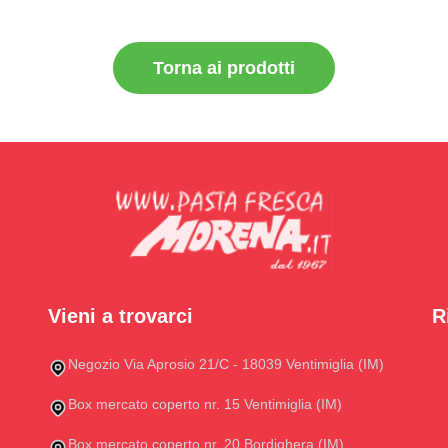
Torna ai prodotti
Vieni a trovarci
R
Negozio Via Aprosio 21/C - 18039 Ventimiglia (IM)
Box mercato coperto nr. 15 Ventimiglia (IM)
Box mercato coperto nr. 20 Bordighera (IM)