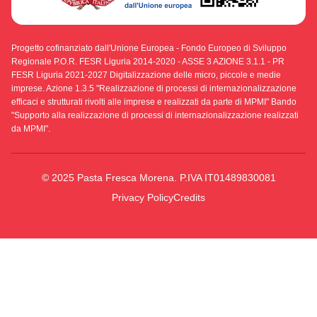
Progetto cofinanziato dall'Unione Europea - Fondo Europeo di Sviluppo
Regionale P.O.R. FESR Liguria 2014-2020 - ASSE 3 AZIONE 3.1.1 - PR
FESR Liguria 2021-2027 Digitalizzazione delle micro, piccole e medie
imprese. Azione 1.3.5 "Realizzazione di processi di internazionalizzazione
efficaci e strutturati rivolti alle imprese e realizzati da parte di MPMI" Bando
"Supporto alla realizzazione di processi di internazionalizzazione realizzati
da MPMI".
© 2025 Pasta Fresca Morena. P.IVA IT01489830081
Privacy Policy
Credits