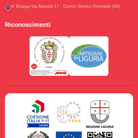
A' Butega Via Maraldi 17 - Centro Storico Perinaldo (IM)
Riconoscimenti