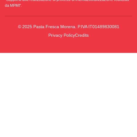
da MPMI".
© 2025 Pasta Fresca Morena. P.IVA IT01489830081
Privacy Policy
Credits