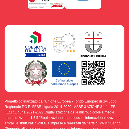
Progetto cofinanziato dall'Unione Europea - Fondo Europeo di Sviluppo
Regionale P.O.R. FESR Liguria 2014-2020 - ASSE 3 AZIONE 3.1.1 - PR
FESR Liguria 2021-2027 Digitalizzazione delle micro, piccole e medie
imprese. Azione 1.3.5 "Realizzazione di processi di internazionalizzazione
efficaci e strutturati rivolti alle imprese e realizzati da parte di MPMI" Bando
"Supporto alla realizzazione di processi di internazionalizzazione realizzati