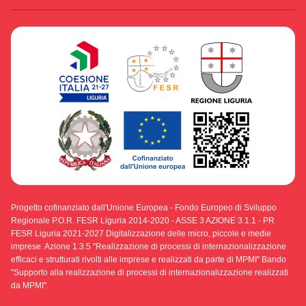
Progetto cofinanziato dall'Unione Europea - Fondo Europeo di Sviluppo
Regionale P.O.R. FESR Liguria 2014-2020 - ASSE 3 AZIONE 3.1.1 - PR
FESR Liguria 2021-2027 Digitalizzazione delle micro, piccole e medie
imprese. Azione 1.3.5 "Realizzazione di processi di internazionalizzazione
efficaci e strutturati rivolti alle imprese e realizzati da parte di MPMI" Bando
"Supporto alla realizzazione di processi di internazionalizzazione realizzati
da MPMI".