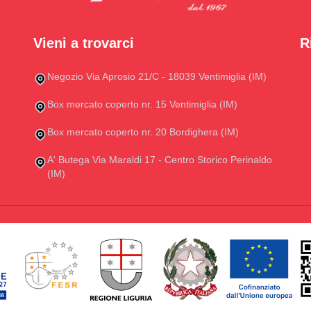
Vieni a trovarci
R
Negozio Via Aprosio 21/C - 18039 Ventimiglia (IM)
Box mercato coperto nr. 15 Ventimiglia (IM)
Box mercato coperto nr. 20 Bordighera (IM)
A' Butega Via Maraldi 17 - Centro Storico Perinaldo
(IM)