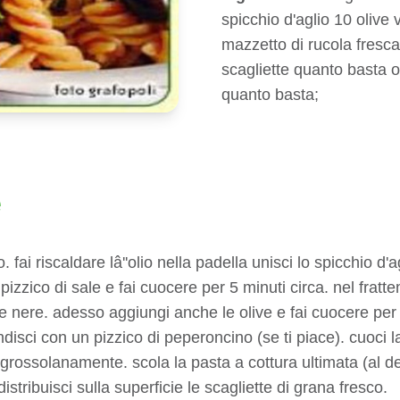
spicchio d'aglio 10 olive
mazzetto di rucola fresca 
scagliette quanto basta o
quanto basta;
e
. fai riscaldare lâ''olio nella padella unisci lo spicchio d'a
izzico di sale e fai cuocere per 5 minuti circa. nel fratte
lle nere. adesso aggiungi anche le olive e fai cuocere per
disci con un pizzico di peperoncino (se ti piace). cuoci l
la grossolanamente. scola la pasta a cottura ultimata (al de
istribuisci sulla superficie le scagliette di grana fresco.