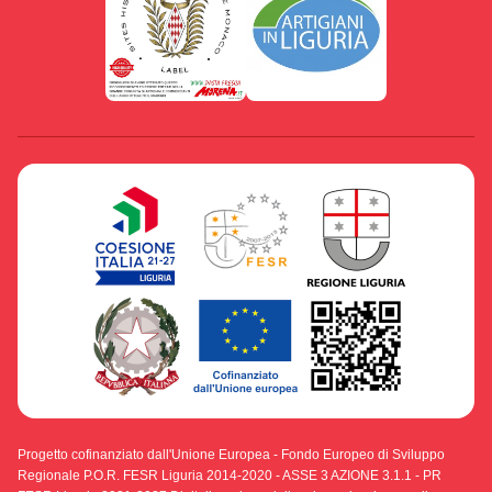
Progetto cofinanziato dall'Unione Europea - Fondo Europeo di Sviluppo
Regionale P.O.R. FESR Liguria 2014-2020 - ASSE 3 AZIONE 3.1.1 - PR