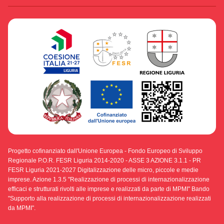
Progetto cofinanziato dall'Unione Europea - Fondo Europeo di Sviluppo
Regionale P.O.R. FESR Liguria 2014-2020 - ASSE 3 AZIONE 3.1.1 - PR
FESR Liguria 2021-2027 Digitalizzazione delle micro, piccole e medie
imprese. Azione 1.3.5 "Realizzazione di processi di internazionalizzazione
efficaci e strutturati rivolti alle imprese e realizzati da parte di MPMI" Bando
"Supporto alla realizzazione di processi di internazionalizzazione realizzati
da MPMI".