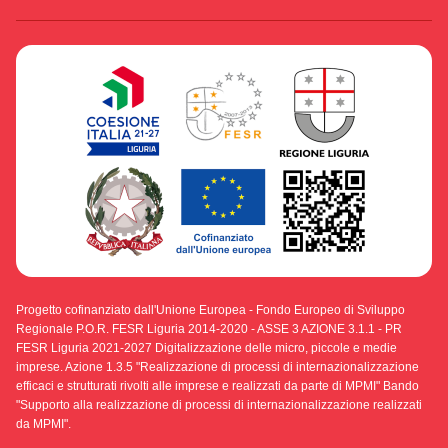
Progetto cofinanziato dall'Unione Europea - Fondo Europeo di Sviluppo
Regionale P.O.R. FESR Liguria 2014-2020 - ASSE 3 AZIONE 3.1.1 - PR
FESR Liguria 2021-2027 Digitalizzazione delle micro, piccole e medie
imprese. Azione 1.3.5 "Realizzazione di processi di internazionalizzazione
efficaci e strutturati rivolti alle imprese e realizzati da parte di MPMI" Bando
"Supporto alla realizzazione di processi di internazionalizzazione realizzati
da MPMI".