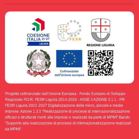
Progetto cofinanziato dall'Unione Europea - Fondo Europeo di Sviluppo
Regionale P.O.R. FESR Liguria 2014-2020 - ASSE 3 AZIONE 3.1.1 - PR
FESR Liguria 2021-2027 Digitalizzazione delle micro, piccole e medie
imprese. Azione 1.3.5 "Realizzazione di processi di internazionalizzazione
efficaci e strutturati rivolti alle imprese e realizzati da parte di MPMI" Bando
"Supporto alla realizzazione di processi di internazionalizzazione realizzati
da MPMI".