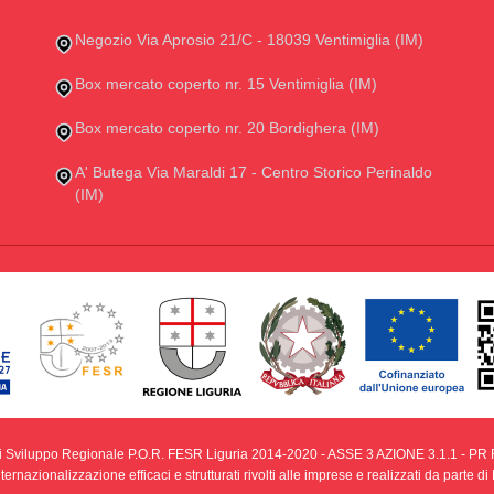
Negozio Via Aprosio 21/C - 18039 Ventimiglia (IM)
Box mercato coperto nr. 15 Ventimiglia (IM)
Box mercato coperto nr. 20 Bordighera (IM)
A' Butega Via Maraldi 17 - Centro Storico Perinaldo
(IM)
i Sviluppo Regionale P.O.R. FESR Liguria 2014-2020 - ASSE 3 AZIONE 3.1.1 - PR F
ernazionalizzazione efficaci e strutturati rivolti alle imprese e realizzati da parte 