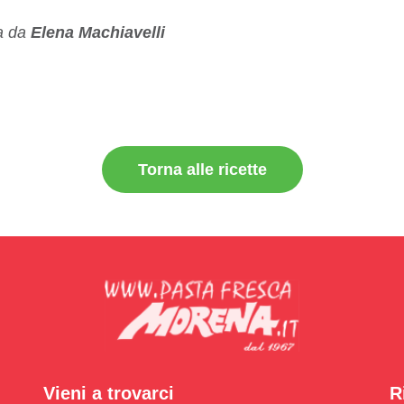
ta da
Elena Machiavelli
Torna alle ricette
Vieni a trovarci
R