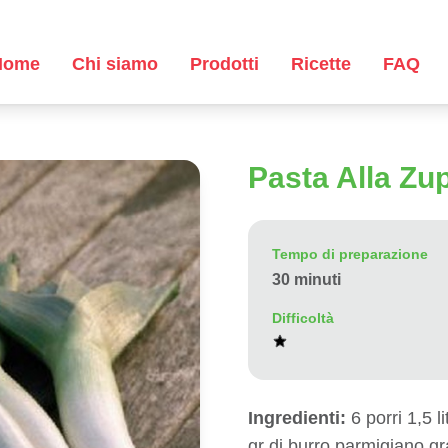
Home
Chi siamo
Prodotti
Ricette
FAQ
Pasta Alla Zup
Tempo di preparazione
30 minuti
Difficoltà
Ingredienti:
6 porri 1,5 l
gr di burro parmigiano gr