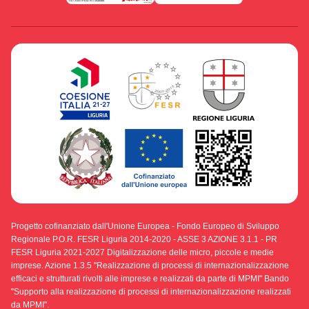
Progetto cofinanziato dall'Unione Europea - Fondo Europeo di Sviluppo
Regionale P.O.R. FESR Liguria 2014-2020 - ASSE 3 AZIONE 3.1.1 - PR
FESR Liguria 2021-2027 Digitalizzazione delle micro, piccole e medie
imprese. Azione 1.3.5 "Realizzazione di processi di internazionalizzazione
efficaci e strutturati rivolti alle imprese e realizzati da parte di MPMI" Bando
"Supporto alla realizzazione di processi di internazionalizzazione realizzati
da MPMI".