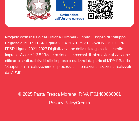
Progetto cofinanziato dall'Unione Europea - Fondo Europeo di Sviluppo
Regionale P.O.R. FESR Liguria 2014-2020 - ASSE 3 AZIONE 3.1.1 - PR
FESR Liguria 2021-2027 Digitalizzazione delle micro, piccole e medie
imprese. Azione 1.3.5 "Realizzazione di processi di internazionalizzazione
efficaci e strutturati rivolti alle imprese e realizzati da parte di MPMI" Bando
"Supporto alla realizzazione di processi di internazionalizzazione realizzati
da MPMI".
© 2025 Pasta Fresca Morena. P.IVA IT01489830081
Privacy Policy
Credits