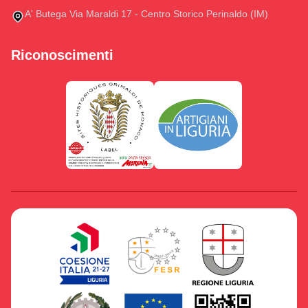
A' Butega Via Maraldi 17 - Centro Storico Perinaldo (IM)
Riconoscimenti