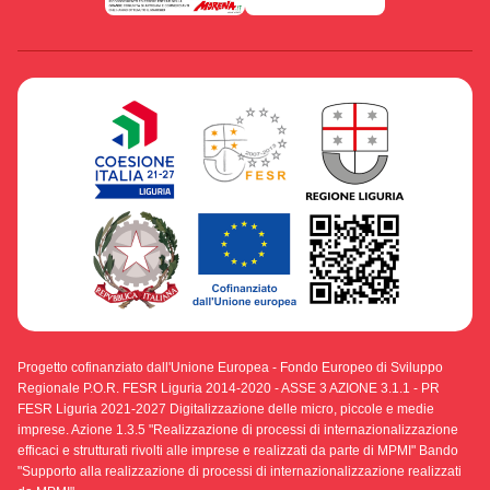
Progetto cofinanziato dall'Unione Europea - Fondo Europeo di Sviluppo
Regionale P.O.R. FESR Liguria 2014-2020 - ASSE 3 AZIONE 3.1.1 - PR
FESR Liguria 2021-2027 Digitalizzazione delle micro, piccole e medie
imprese. Azione 1.3.5 "Realizzazione di processi di internazionalizzazione
efficaci e strutturati rivolti alle imprese e realizzati da parte di MPMI" Bando
"Supporto alla realizzazione di processi di internazionalizzazione realizzati