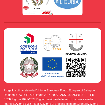
Progetto cofinanziato dall'Unione Europea - Fondo Europeo di Sviluppo
Regionale P.O.R. FESR Liguria 2014-2020 - ASSE 3 AZIONE 3.1.1 - PR
FESR Liguria 2021-2027 Digitalizzazione delle micro, piccole e medie
imprese. Azione 1.3.5 "Realizzazione di processi di internazionalizzazione