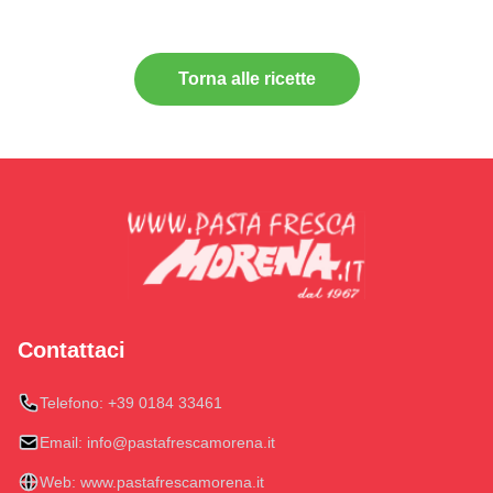
Torna alle ricette
Contattaci
Telefono:
+39 0184 33461
Email:
info@pastafrescamorena.it
Web:
www.pastafrescamorena.it