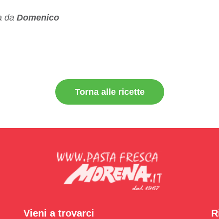
ta da
Domenico
Torna alle ricette
Vieni a trovarci
R