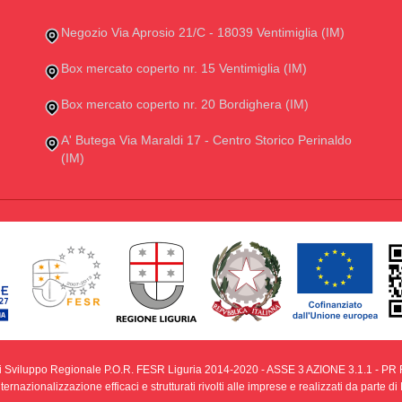
Negozio Via Aprosio 21/C - 18039 Ventimiglia (IM)
Box mercato coperto nr. 15 Ventimiglia (IM)
Box mercato coperto nr. 20 Bordighera (IM)
A' Butega Via Maraldi 17 - Centro Storico Perinaldo
(IM)
i Sviluppo Regionale P.O.R. FESR Liguria 2014-2020 - ASSE 3 AZIONE 3.1.1 - PR F
ernazionalizzazione efficaci e strutturati rivolti alle imprese e realizzati da parte 