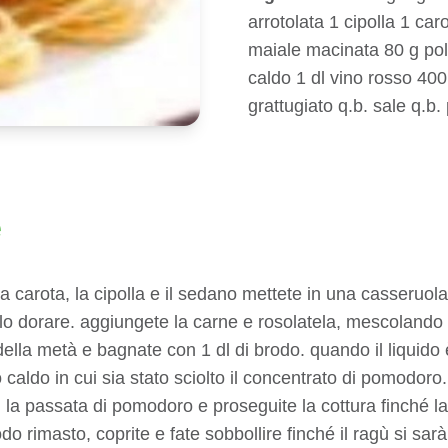
arrotolata 1 cipolla 1 ca
maiale macinata 80 g pol
caldo 1 dl vino rosso 40
grattugiato q.b. sale q.b.
e
la carota, la cipolla e il sedano mettete in una casseruola 
arlo dorare. aggiungete la carne e rosolatela, mescolando 
 della metà e bagnate con 1 dl di brodo. quando il liquido è
o caldo in cui sia stato sciolto il concentrato di pomodoro.
o, la passata di pomodoro e proseguite la cottura finché l
odo rimasto, coprite e fate sobbollire finché il ragù si sa