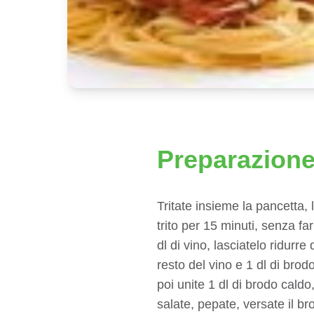
Preparazion
Tritate insieme la pancetta, 
trito per 15 minuti, senza f
dl di vino, lasciatelo ridurre
resto del vino e 1 dl di brod
poi unite 1 dl di brodo cald
salate, pepate, versate il br