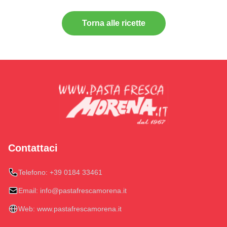
Torna alle ricette
Contattaci
Telefono:
+39 0184 33461
Email:
info@pastafrescamorena.it
Web:
www.pastafrescamorena.it