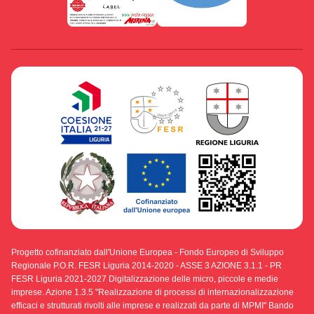
Progetto cofinanziato dall'Unione Europea - Fondo Europeo di Sviluppo
Regionale P.O.R. FESR Liguria 2014-2020 - ASSE 3 AZIONE 3.1.1 - PR
FESR Liguria 2021-2027 Digitalizzazione delle micro, piccole e medie
imprese. Azione 1.3.5 "Realizzazione di processi di internazionalizzazione
efficaci e strutturati rivolti alle imprese e realizzati da parte di MPMI" Bando