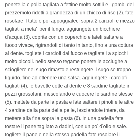
ponete la cipolla tagliata a fettine molto sottili e i gambi del
prezzemolo ridotti a grandezza di un chicco di riso (2). fate
rosolare il tutto e poi appoggiateci sopra 2 carciofi e mezzo
tagliati a meta' per il lungo, aggiungete un bicchiere
d'acqua (3), coprite con un coperchio e fateli saltare a
fuoco vivace, rigirandoli di tanto in tanto, fino a una cottura
al dente. togliete i carciofi dal fuoco e tagliateli a spicchi
molto piccoli. nello stesso tegame ponete le acciughe a
sciogliere nel sugo rimasto e restringete il sugo se troppo
liquido, fino ad ottenere una salsa. aggiungete i carciofi
tagliati (4), le bavette cotte al dente e 8 sardine tagliate in
pezzi grossolani, mescolando e cuocere le sardine stesse
(5). mettete da parte la pasta e fate saltare i pinoli e le altre
4 sardine dalla parte della pelle, lasciandole intere, da
mettere alla fine sopra la pasta (6). in una padella fate
tostare il pane tagliato a dadini, con un po' d'olio e sale.
togliete il pane e nella stessa padella fate rosolare il