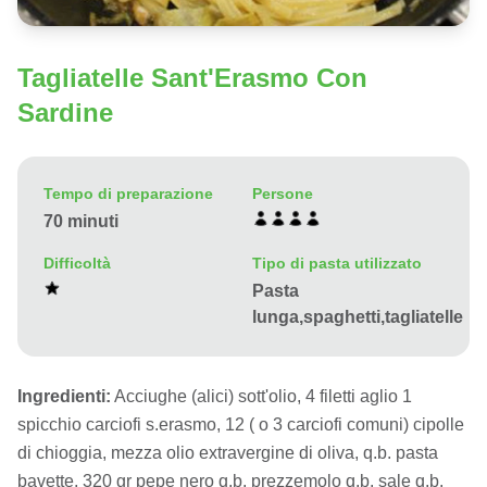
Tagliatelle Sant'Erasmo Con
Sardine
Tempo di preparazione
Persone
70 minuti
Difficoltà
Tipo di pasta utilizzato
Pasta
lunga,spaghetti,tagliatelle
Ingredienti:
Acciughe (alici) sott'olio, 4 filetti aglio 1
spicchio carciofi s.erasmo, 12 ( o 3 carciofi comuni) cipolle
di chioggia, mezza olio extravergine di oliva, q.b. pasta
bavette, 320 gr pepe nero q.b. prezzemolo q.b. sale q.b.