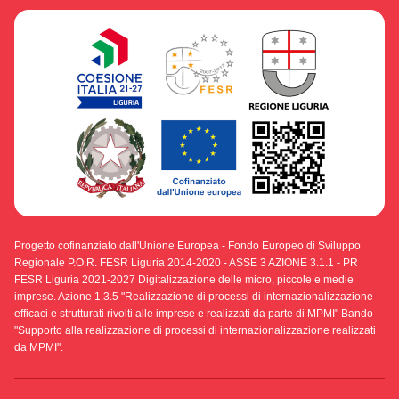
Progetto cofinanziato dall'Unione Europea - Fondo Europeo di Sviluppo
Regionale P.O.R. FESR Liguria 2014-2020 - ASSE 3 AZIONE 3.1.1 - PR
FESR Liguria 2021-2027 Digitalizzazione delle micro, piccole e medie
imprese. Azione 1.3.5 "Realizzazione di processi di internazionalizzazione
efficaci e strutturati rivolti alle imprese e realizzati da parte di MPMI" Bando
"Supporto alla realizzazione di processi di internazionalizzazione realizzati
da MPMI".