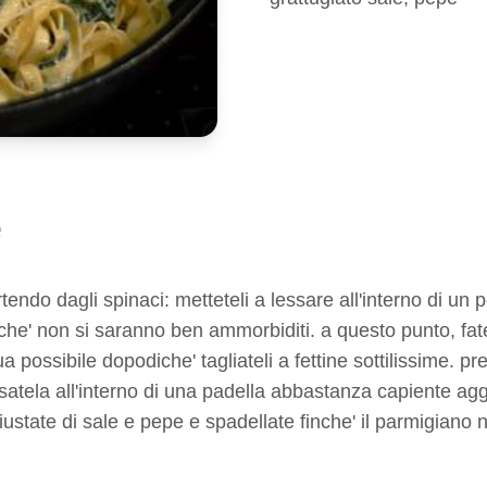
e
rtendo dagli spinaci: metteteli a lessare all'interno di u
che' non si saranno ben ammorbiditi. a questo punto, fat
a possibile dopodiche' tagliateli a fettine sottilissime. p
rsatela all'interno di una padella abbastanza capiente agg
iustate di sale e pepe e spadellate finche' il parmigiano no