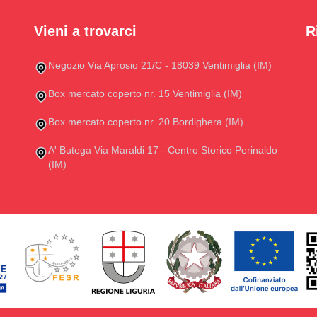
Vieni a trovarci
R
Negozio Via Aprosio 21/C - 18039 Ventimiglia (IM)
Box mercato coperto nr. 15 Ventimiglia (IM)
Box mercato coperto nr. 20 Bordighera (IM)
A' Butega Via Maraldi 17 - Centro Storico Perinaldo
(IM)