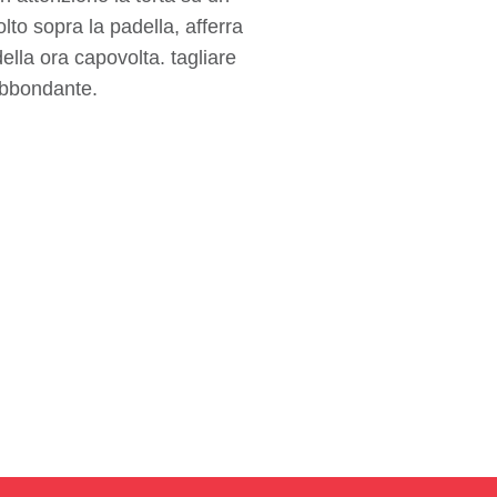
olto sopra la padella, afferra
della ora capovolta. tagliare
 abbondante.