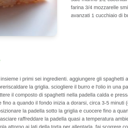
farina 3/4 mozzarelle smi
avanzati 1 cucchiaio di bu
e
 insieme i primi sei ingredienti. aggiungere gli spaghetti
iscaldare la griglia. sciogliere il burro e l'olio in una p
tere il composto di spaghetti nella padella calda e pressa
fino a quando il fondo inizia a dorarsi, circa 3-5 minuti 
sizionare la padella sotto la griglia e cuocere fino a qua
 lasciare raffreddare la padella quasi a temperatura ambie
la attorno ai lati della torta per allentarla. fai scorrere 