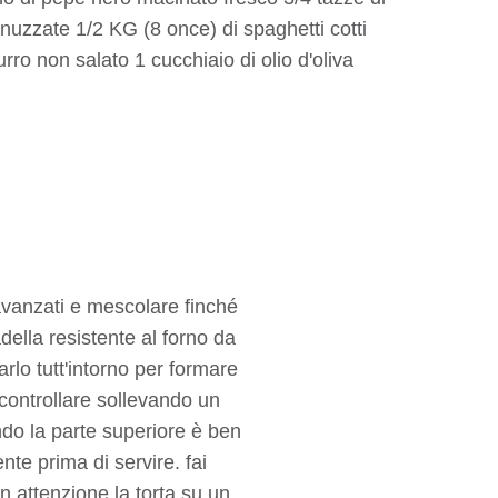
nuzzate 1/2 KG (8 once) di spaghetti cotti
rro non salato 1 cucchiaio di olio d'oliva
 avanzati e mescolare finché
adella resistente al forno da
rlo tutt'intorno per formare
(controllare sollevando un
ndo la parte superiore è ben
nte prima di servire. fai
con attenzione la torta su un