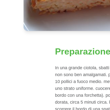
Preparazion
In una grande ciotola, sbatti
non sono ben amalgamati. prer
10 pollici a fuoco medio. met
uno strato uniforme. cuocere 
bordo con una forchetta). po
dorata, circa 5 minuti circa.
scorrere il bordo di una spato