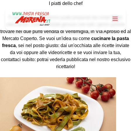
I piatti dello chef
Ti presentiamo i deliziosi piatti preparati dai nostri Chef,
utilizzando i nostri
prodotti genuini
che tutti i giorni potrete
trovare nei due punti vendita di Ventimiglia, in Via Aprosio ed al
Mercato Coperto. Se vuoi un'idea su come
cucinare la pasta
fresca
, sei nel posto giusto: dai un'occhiata alle
ricette inviate
da voi
oppure alle
videoricette
e se vuoi inviare la tua,
contattaci
subito: potrai vederla pubblicata nel nostro esclusivo
ricettario!