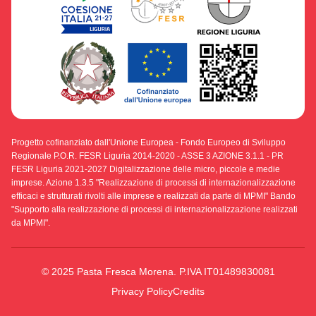
Progetto cofinanziato dall'Unione Europea - Fondo Europeo di Sviluppo
Regionale P.O.R. FESR Liguria 2014-2020 - ASSE 3 AZIONE 3.1.1 - PR
FESR Liguria 2021-2027 Digitalizzazione delle micro, piccole e medie
imprese. Azione 1.3.5 "Realizzazione di processi di internazionalizzazione
efficaci e strutturati rivolti alle imprese e realizzati da parte di MPMI" Bando
"Supporto alla realizzazione di processi di internazionalizzazione realizzati
da MPMI".
© 2025 Pasta Fresca Morena. P.IVA IT01489830081
Privacy Policy
Credits