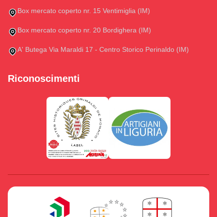
Box mercato coperto nr. 15 Ventimiglia (IM)
Box mercato coperto nr. 20 Bordighera (IM)
A' Butega Via Maraldi 17 - Centro Storico Perinaldo (IM)
Riconoscimenti