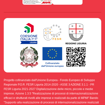
Progetto cofinanziato dall'Unione Europea - Fondo Europeo di Sviluppo
Regionale P.O.R. FESR Liguria 2014-2020 - ASSE 3 AZIONE 3.1.1 - PR
FESR Liguria 2021-2027 Digitalizzazione delle micro, piccole e medie
imprese. Azione 1.3.5 "Realizzazione di processi di internazionalizzazione
efficaci e strutturati rivolti alle imprese e realizzati da parte di MPMI" Bando
"Supporto alla realizzazione di processi di internazionalizzazione realizzati