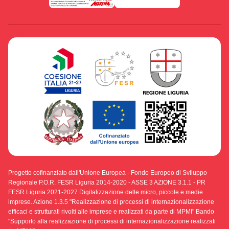
Progetto cofinanziato dall'Unione Europea - Fondo Europeo di Sviluppo
Regionale P.O.R. FESR Liguria 2014-2020 - ASSE 3 AZIONE 3.1.1 - PR
FESR Liguria 2021-2027 Digitalizzazione delle micro, piccole e medie
imprese. Azione 1.3.5 "Realizzazione di processi di internazionalizzazione
efficaci e strutturati rivolti alle imprese e realizzati da parte di MPMI" Bando
"Supporto alla realizzazione di processi di internazionalizzazione realizzati