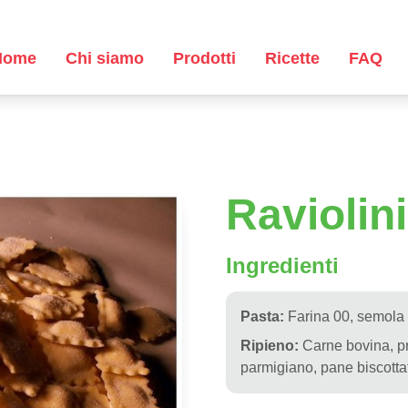
Home
Chi siamo
Prodotti
Ricette
FAQ
Raviolini
Ingredienti
Pasta:
Farina 00, semola 
Ripieno:
Carne bovina, pr
parmigiano, pane biscottat