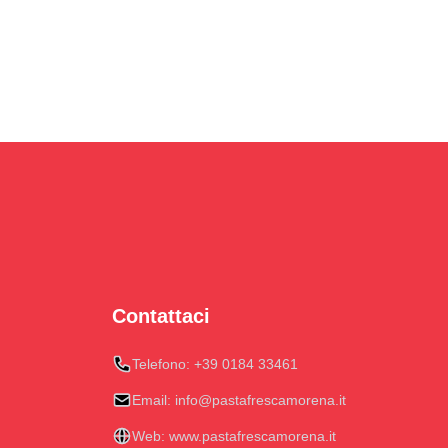
Contattaci
Telefono:
+39 0184 33461
Email:
info@pastafrescamorena.it
Web:
www.pastafrescamorena.it