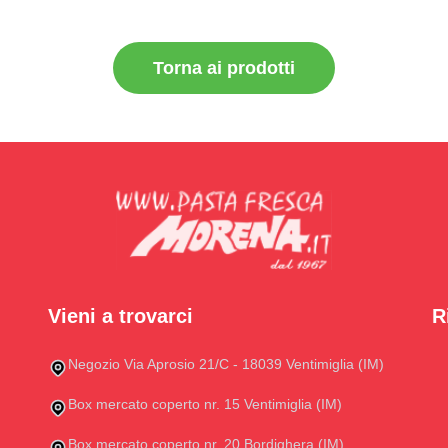
Torna ai prodotti
Vieni a trovarci
R
Negozio Via Aprosio 21/C - 18039 Ventimiglia (IM)
Box mercato coperto nr. 15 Ventimiglia (IM)
Box mercato coperto nr. 20 Bordighera (IM)