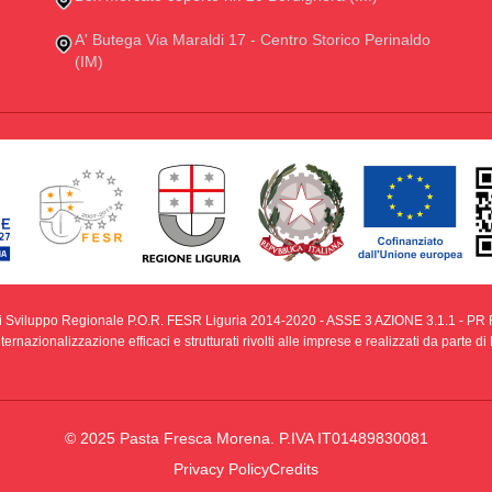
A' Butega Via Maraldi 17 - Centro Storico Perinaldo
(IM)
i Sviluppo Regionale P.O.R. FESR Liguria 2014-2020 - ASSE 3 AZIONE 3.1.1 - PR F
ernazionalizzazione efficaci e strutturati rivolti alle imprese e realizzati da parte 
© 2025 Pasta Fresca Morena. P.IVA IT01489830081
Privacy Policy
Credits