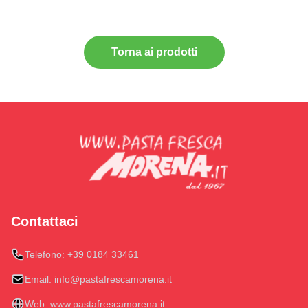
Torna ai prodotti
Contattaci
Telefono:
+39 0184 33461
Email:
info@pastafrescamorena.it
Web:
www.pastafrescamorena.it