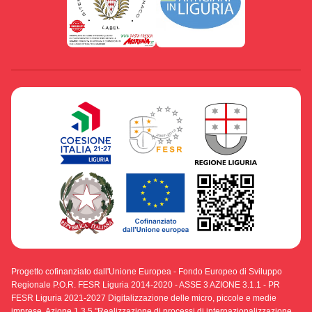
Progetto cofinanziato dall'Unione Europea - Fondo Europeo di Sviluppo
Regionale P.O.R. FESR Liguria 2014-2020 - ASSE 3 AZIONE 3.1.1 - PR
FESR Liguria 2021-2027 Digitalizzazione delle micro, piccole e medie
imprese. Azione 1.3.5 "Realizzazione di processi di internazionalizzazione