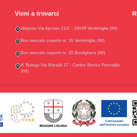
Vieni a trovarci
R
Negozio Via Aprosio 21/C - 18039 Ventimiglia (IM)
Box mercato coperto nr. 15 Ventimiglia (IM)
Box mercato coperto nr. 20 Bordighera (IM)
A' Butega Via Maraldi 17 - Centro Storico Perinaldo
(IM)