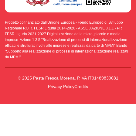
Progetto cofinanziato dall'Unione Europea - Fondo Europeo di Sviluppo
Regionale P.O.R. FESR Liguria 2014-2020 - ASSE 3 AZIONE 3.1.1 - PR
FESR Liguria 2021-2027 Digitalizzazione delle micro, piccole e medie
imprese. Azione 1.3.5 "Realizzazione di processi di internazionalizzazione
efficaci e strutturati rivolti alle imprese e realizzati da parte di MPMI" Bando
"Supporto alla realizzazione di processi di internazionalizzazione realizzati
da MPMI".
© 2025 Pasta Fresca Morena. P.IVA IT01489830081
Privacy Policy
Credits