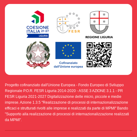
Progetto cofinanziato dall'Unione Europea - Fondo Europeo di Sviluppo
Regionale P.O.R. FESR Liguria 2014-2020 - ASSE 3 AZIONE 3.1.1 - PR
FESR Liguria 2021-2027 Digitalizzazione delle micro, piccole e medie
imprese. Azione 1.3.5 "Realizzazione di processi di internazionalizzazione
efficaci e strutturati rivolti alle imprese e realizzati da parte di MPMI" Bando
"Supporto alla realizzazione di processi di internazionalizzazione realizzati
da MPMI".