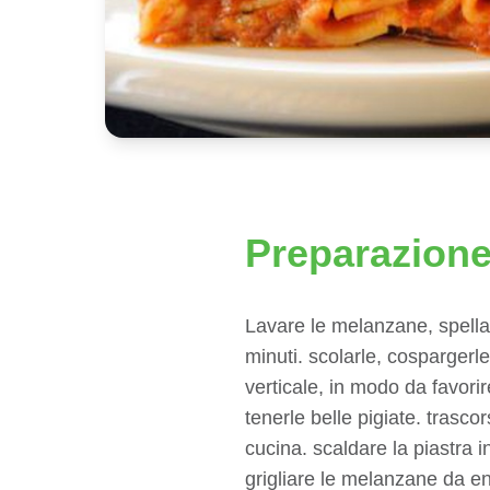
Preparazion
Lavare le melanzane, spellal
minuti. scolarle, cospargerl
verticale, in modo da favorir
tenerle belle pigiate. trasco
cucina. scaldare la piastra i
grigliare le melanzane da ent