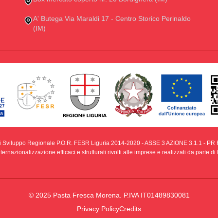
A' Butega Via Maraldi 17 - Centro Storico Perinaldo
(IM)
i Sviluppo Regionale P.O.R. FESR Liguria 2014-2020 - ASSE 3 AZIONE 3.1.1 - PR F
ernazionalizzazione efficaci e strutturati rivolti alle imprese e realizzati da parte 
© 2025 Pasta Fresca Morena. P.IVA IT01489830081
Privacy Policy
Credits