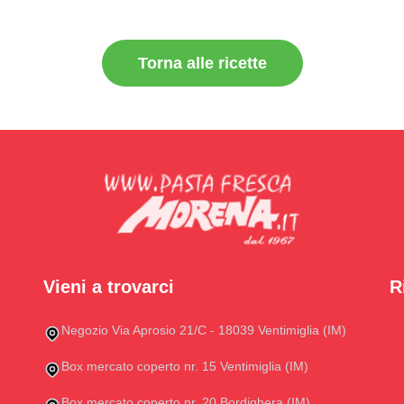
Torna alle ricette
Vieni a trovarci
R
Negozio Via Aprosio 21/C - 18039 Ventimiglia (IM)
Box mercato coperto nr. 15 Ventimiglia (IM)
Box mercato coperto nr. 20 Bordighera (IM)