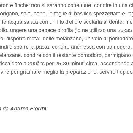
nte finche' non si saranno cotte tutte. condire in una ci
igano, sale, pepe, le foglie di basilico spezzettate e l'ag
e acqua salata con un filo d'olio e scolarla al dente. met
lio. ungere una capace pirofila (io ne utilizzo una 25x35 
o. disporre meta' delle melanzane, un velo di pomodoro
quindi disporre la pasta. condire anch'essa con pomodoro, 
melanzane. condire con il restante pomodoro, parmigiano 
eriscaldato a 200â°c per 25-30 minuti circa, accendendo a
rvire per gratinare meglio la preparazione. servire tiepido
ta da
Andrea Fiorini