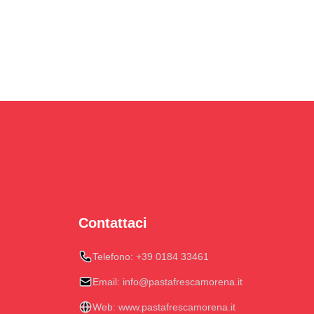
Contattaci
Telefono:
+39 0184 33461
Email:
info@pastafrescamorena.it
Web:
www.pastafrescamorena.it