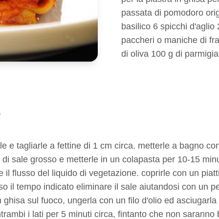
passata di pomodoro orig
basilico 6 spicchi d'agli
paccheri o maniche di fra
di oliva 100 g di parmigi
e
e e tagliarle a fettine di 1 cm circa. metterle a bagno c
e di sale grosso e metterle in un colapasta per 10-15 min
e il flusso del liquido di vegetazione. coprirle con un pia
rso il tempo indicato eliminare il sale aiutandosi con un 
n ghisa sul fuoco, ungerla con un filo d'olio ed asciugarl
rambi i lati per 5 minuti circa, fintanto che non saranno 