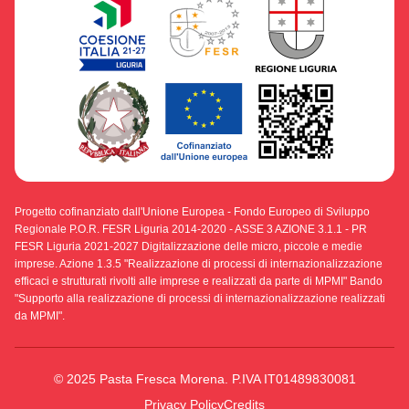
Progetto cofinanziato dall'Unione Europea - Fondo Europeo di Sviluppo
Regionale P.O.R. FESR Liguria 2014-2020 - ASSE 3 AZIONE 3.1.1 - PR
FESR Liguria 2021-2027 Digitalizzazione delle micro, piccole e medie
imprese. Azione 1.3.5 "Realizzazione di processi di internazionalizzazione
efficaci e strutturati rivolti alle imprese e realizzati da parte di MPMI" Bando
"Supporto alla realizzazione di processi di internazionalizzazione realizzati
da MPMI".
© 2025 Pasta Fresca Morena. P.IVA IT01489830081
Privacy Policy
Credits