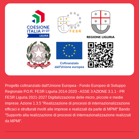
Progetto cofinanziato dall'Unione Europea - Fondo Europeo di Sviluppo
Regionale P.O.R. FESR Liguria 2014-2020 - ASSE 3 AZIONE 3.1.1 - PR
FESR Liguria 2021-2027 Digitalizzazione delle micro, piccole e medie
imprese. Azione 1.3.5 "Realizzazione di processi di internazionalizzazione
efficaci e strutturati rivolti alle imprese e realizzati da parte di MPMI" Bando
"Supporto alla realizzazione di processi di internazionalizzazione realizzati
da MPMI".