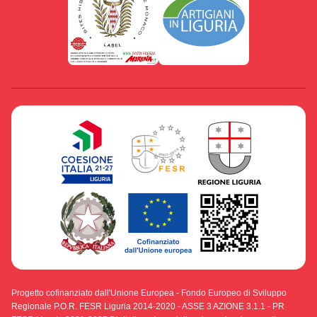
Progetto cofinanziato dall'Unione Europea - Fondo Europeo di Sviluppo
Regionale P.O.R. FESR Liguria 2014-2020 - ASSE 3 AZIONE 3.1.1 - PR