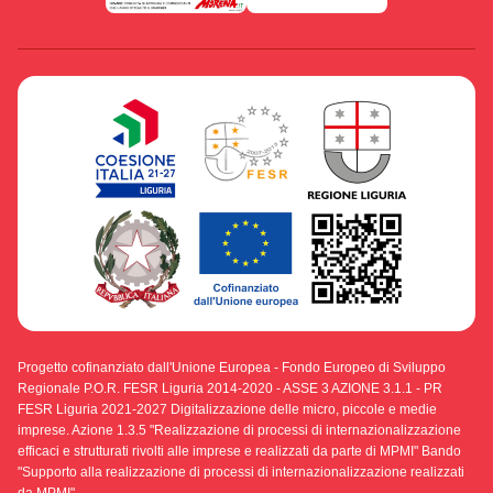
Progetto cofinanziato dall'Unione Europea - Fondo Europeo di Sviluppo
Regionale P.O.R. FESR Liguria 2014-2020 - ASSE 3 AZIONE 3.1.1 - PR
FESR Liguria 2021-2027 Digitalizzazione delle micro, piccole e medie
imprese. Azione 1.3.5 "Realizzazione di processi di internazionalizzazione
efficaci e strutturati rivolti alle imprese e realizzati da parte di MPMI" Bando
"Supporto alla realizzazione di processi di internazionalizzazione realizzati