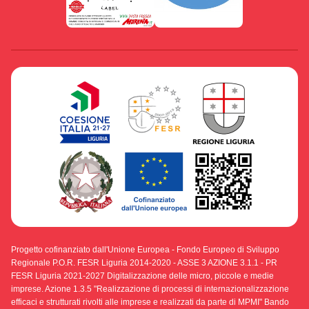
Progetto cofinanziato dall'Unione Europea - Fondo Europeo di Sviluppo
Regionale P.O.R. FESR Liguria 2014-2020 - ASSE 3 AZIONE 3.1.1 - PR
FESR Liguria 2021-2027 Digitalizzazione delle micro, piccole e medie
imprese. Azione 1.3.5 "Realizzazione di processi di internazionalizzazione
efficaci e strutturati rivolti alle imprese e realizzati da parte di MPMI" Bando