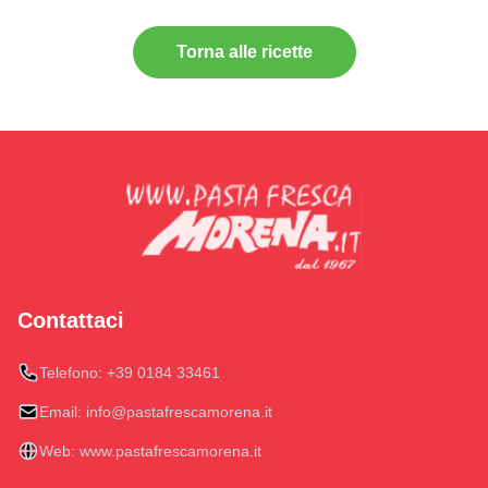
Torna alle ricette
Contattaci
Telefono:
+39 0184 33461
Email:
info@pastafrescamorena.it
Web:
www.pastafrescamorena.it